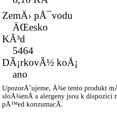
ZemÄ› pÅ¯vodu
ÄŒesko
KÃ³d
5464
DÃ¡rkovÃ½ koÅ¡
ano
UpozorÅˆujeme, Å¾e tento produkt 
sloÅ¾enÃ­ a alergeny jsou k dispozici
pÅ™ed konzumacÃ­.