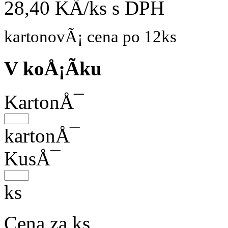
28,40 KÄ/ks
s DPH
kartonovÃ¡ cena po 12ks
V koÅ¡Ã­ku
KartonÅ¯
kartonÅ¯
KusÅ¯
ks
Cena za ks