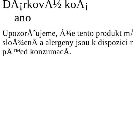
DÃ¡rkovÃ½ koÅ¡
ano
UpozorÅˆujeme, Å¾e tento produkt 
sloÅ¾enÃ­ a alergeny jsou k dispozici
pÅ™ed konzumacÃ­.