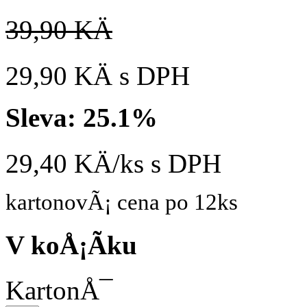
39,90 KÄ
29,90 KÄ
s DPH
Sleva:
25.1%
29,40 KÄ/ks
s DPH
kartonovÃ¡ cena po 12ks
V koÅ¡Ã­ku
KartonÅ¯