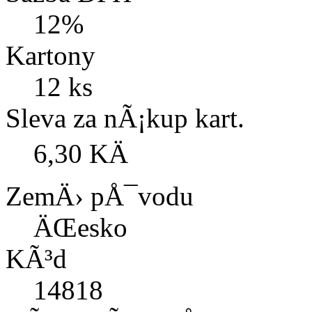
12%
Kartony
12 ks
Sleva za nÃ¡kup kart.
6,30 KÄ
ZemÄ› pÅ¯vodu
ÄŒesko
KÃ³d
14818