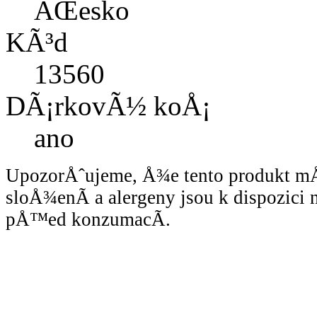
ÄŒesko
KÃ³d
13560
DÃ¡rkovÃ½ koÅ¡
ano
UpozorÅˆujeme, Å¾e tento produkt 
sloÅ¾enÃ­ a alergeny jsou k dispozici
pÅ™ed konzumacÃ­.