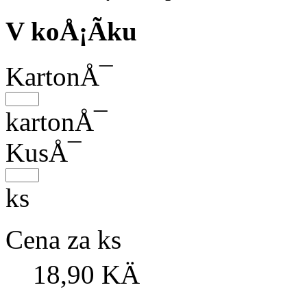
V koÅ¡Ã­ku
KartonÅ¯
kartonÅ¯
KusÅ¯
ks
Cena za ks
18,90 KÄ