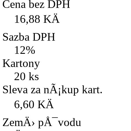
Cena bez DPH
16,88 KÄ
Sazba DPH
12%
Kartony
20 ks
Sleva za nÃ¡kup kart.
6,60 KÄ
ZemÄ› pÅ¯vodu