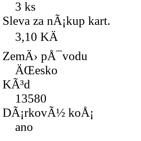
3 ks
Sleva za nÃ¡kup kart.
3,10 KÄ
ZemÄ› pÅ¯vodu
ÄŒesko
KÃ³d
13580
DÃ¡rkovÃ½ koÅ¡
ano