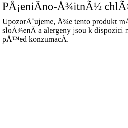
PÅ¡eniÄno-Å¾itnÃ½ chl
UpozorÅˆujeme, Å¾e tento produkt 
sloÅ¾enÃ­ a alergeny jsou k dispozici
pÅ™ed konzumacÃ­.