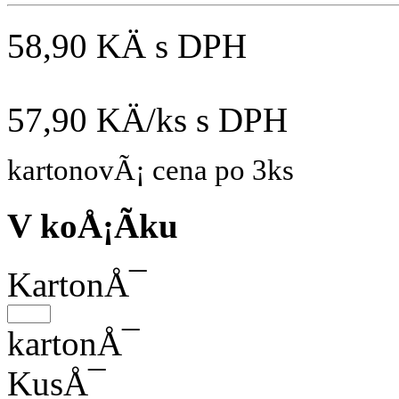
58,90 KÄ
s DPH
57,90 KÄ/ks
s DPH
kartonovÃ¡ cena po 3ks
V koÅ¡Ã­ku
KartonÅ¯
kartonÅ¯
KusÅ¯