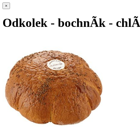
×
Odkolek - bochnÃ­k - ch