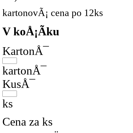
kartonovÃ¡ cena po 12ks
V koÅ¡Ã­ku
KartonÅ¯
kartonÅ¯
KusÅ¯
ks
Cena za ks