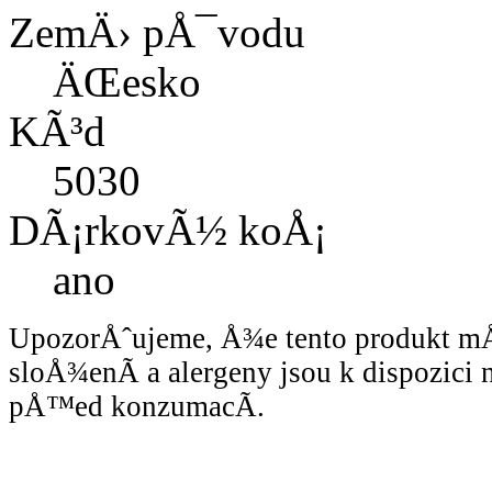
ZemÄ› pÅ¯vodu
ÄŒesko
KÃ³d
5030
DÃ¡rkovÃ½ koÅ¡
ano
UpozorÅˆujeme, Å¾e tento produkt 
sloÅ¾enÃ­ a alergeny jsou k dispozici
pÅ™ed konzumacÃ­.