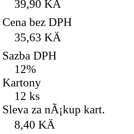
39,90 KÄ
Cena bez DPH
35,63 KÄ
Sazba DPH
12%
Kartony
12 ks
Sleva za nÃ¡kup kart.
8,40 KÄ