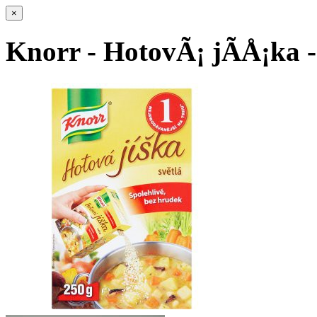
×
Knorr - HotovÃ¡ jÃ­Å¡ka 