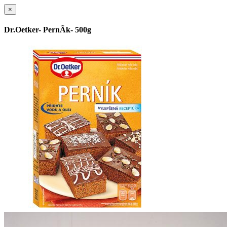
×
Dr.Oetker- PernÃ­k- 500g