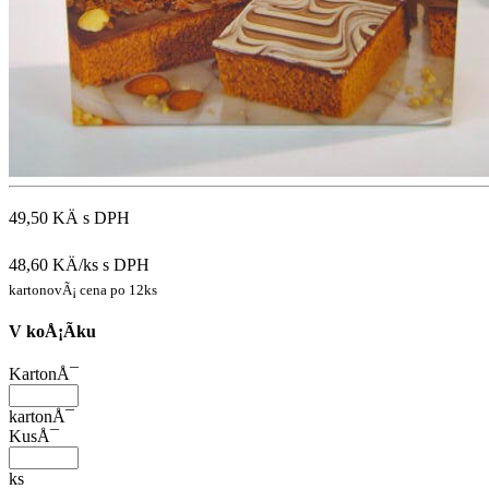
49,50 KÄ
s DPH
48,60 KÄ/ks
s DPH
kartonovÃ¡ cena po 12ks
V koÅ¡Ã­ku
KartonÅ¯
kartonÅ¯
KusÅ¯
ks