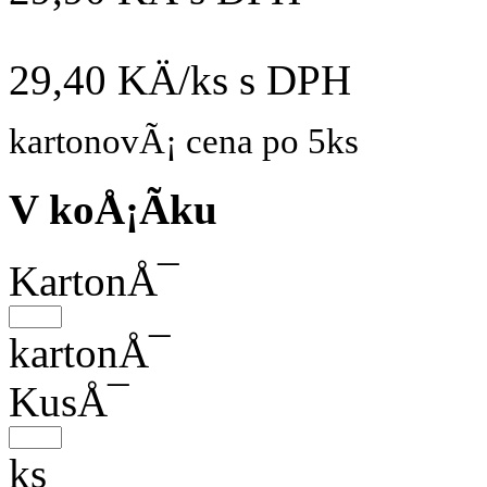
29,40 KÄ/ks
s DPH
kartonovÃ¡ cena po 5ks
V koÅ¡Ã­ku
KartonÅ¯
kartonÅ¯
KusÅ¯
ks