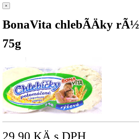
×
BonaVita chlebÃ­Äky rÃ
75g
29,90 KÄ
s DPH