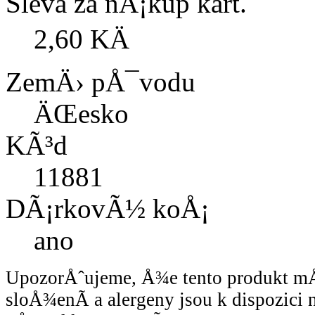
Sleva za nÃ¡kup kart.
2,60 KÄ
ZemÄ› pÅ¯vodu
ÄŒesko
KÃ³d
11881
DÃ¡rkovÃ½ koÅ¡
ano
UpozorÅˆujeme, Å¾e tento produkt 
sloÅ¾enÃ­ a alergeny jsou k dispozici