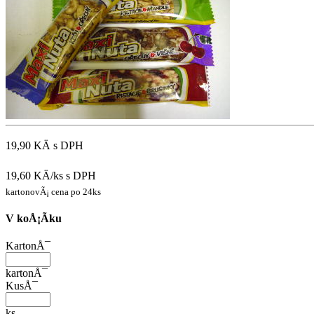
19,90 KÄ
s DPH
19,60 KÄ/ks
s DPH
kartonovÃ¡ cena po 24ks
V koÅ¡Ã­ku
KartonÅ¯
kartonÅ¯
KusÅ¯
ks