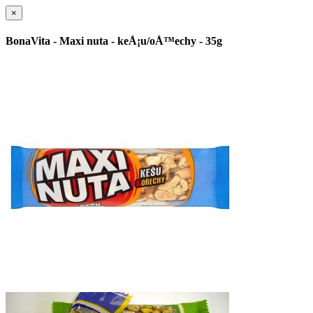
×
BonaVita - Maxi nuta - keÅ¡u/oÅ™echy - 35g