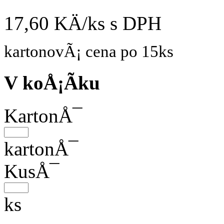
17,60 KÄ/ks
s DPH
kartonovÃ¡ cena po 15ks
V koÅ¡Ã­ku
KartonÅ¯
kartonÅ¯
KusÅ¯
ks