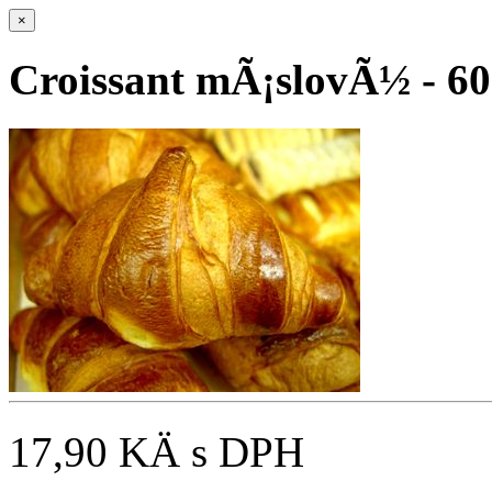
×
Croissant mÃ¡slovÃ½ - 6
17,90 KÄ
s DPH