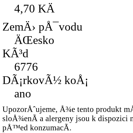
4,70 KÄ
ZemÄ› pÅ¯vodu
ÄŒesko
KÃ³d
6776
DÃ¡rkovÃ½ koÅ¡
ano
UpozorÅˆujeme, Å¾e tento produkt 
sloÅ¾enÃ­ a alergeny jsou k dispozici
pÅ™ed konzumacÃ­.