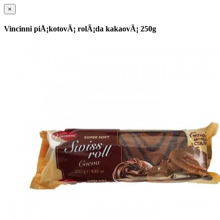
×
Vincinni piÅ¡kotovÃ¡ rolÃ¡da kakaovÃ¡ 250g