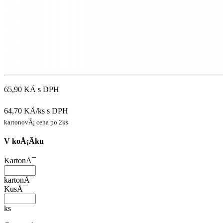
65,90 KÄ
s DPH
64,70 KÄ/ks
s DPH
kartonovÃ¡ cena po 2ks
V koÅ¡Ã­ku
KartonÅ¯
kartonÅ¯
KusÅ¯
ks