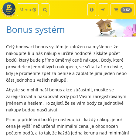
Kategorie
Hledat
Menu
0 Kč
Bonus systém
Celý bodovací bonus systém je založen na myšlence, že
nakoupíte-li u nás nákup v určité hodnotě, získáte počet
bodů, který bude přímo úměrný ceně nákupu. Body, které
provedete v jednotlivých nákupech, se sčítají až do chvíle,
kdy je proměníte zpět za peníze a zaplatíte jimi jeden nebo
část jednoho z Vašich nákupů.
Abyste se mohli naší bonus akce zúčastnit, musíte se
zaregistrovat a nakupovat vždy pod Vaším zaregistrovaným
jménem a heslem. To zajistí, že se Vám body za jednotlivé
nákupy budou nasčítávat.
Princip přidělení bodů je následující - každý nákup, jehož
cena je vyšší než určená minimální cena, je ohodnocen
počtem bodů, a to tak, že každá jedna koruna nad minimální