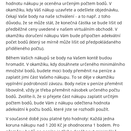
hodnotu nákupu je oceněna určeným počtem bodů. V
okamžiku, kdy Váš nákup uzavřete a odešlete objednávku,
čekají Vaše body na naše schválení - a to např. z toho
důvodu, že se může stát, že konečná částka se bude lišit od
předběžné ceny uvedené v našem virtuálním obchodě. V
okamžiku doručení nákupu Vám bude připočten adekvátní
počet bodů (který se mírně může lišit od předpokládaného
přiděleného počtu).
Během Vašich nákupů se body na Vašem kontě budou
hromadit. V okamžiku, kdy dosáhnete určeného minimálního
množství bodů, budete moci body přeměnit na peníze a
zaplatit jimi část Vašeho nákupu. To se děje v okamžiku
vyplnění podrobností závozu. Body nelze v peníze přeměnit
libovolně, vždy je třeba přeměnit násobek určeného počtu
bodů. Zvolíte-li, že si přejete část nákupu zaplatit určitým
počtem bodů, bude Vám z nákupu odečtena hodnota
adekvátní k počtu bodů, které jste se rozhodli použít.
V současné době jsou platné tyto hodnoty: Každá jedna
koruna nákupu nad 1 200 Kč je ohodnocena 1 bodem. Pro