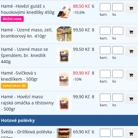
Hamé -Hovězí guláš s
88,50 Kč
6
houskovými knedlíky 450g
-10.6%
kart.
ks
Akční cena
Hamé - Uzené maso, zelí,
99,50 Kč
8
bramborový kn. 410gr
kart.
ks
Hamé - Uzené maso se
99,50 Kč
8
špenátem, br. knedlík
kart.
ks
440g
Hamé -Svíčková s
89,90 Kč
8
knedlíkem - 500gr
-10%
kart.
ks
Letní akce-26
Hamé - Hovězí maso
99,90 Kč
8
rajská omáčka a těstoviny
kart.
ks
- 500gr
Hotové polévky
Švéda - Dršťková polévka -
69,90 Kč
6
650gr