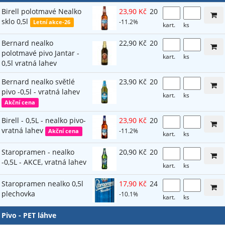
Birell polotmavé Nealko
23,90 Kč
20
sklo 0,5l
-11.2%
Letní akce-26
kart.
ks
Bernard nealko
22,90 Kč
20
polotmavé pivo Jantar -
kart.
ks
0,5l vratná lahev
Bernard nealko světlé
23,90 Kč
20
pivo -0,5l - vratná lahev
kart.
ks
Akční cena
Birell - 0,5L - nealko pivo-
23,90 Kč
20
vratná lahev
-11.2%
Akční cena
kart.
ks
Staropramen - nealko
20,90 Kč
20
-0,5L - AKCE, vratná lahev
kart.
ks
Staropramen nealko 0,5l
17,90 Kč
24
plechovka
-10.1%
kart.
ks
Pivo - PET láhve