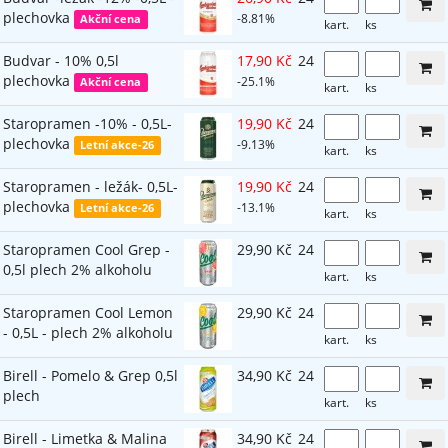
plechovka
-8.81%
Akční cena
kart.
ks
Budvar - 10% 0,5l
17,90 Kč
24
plechovka
-25.1%
Akční cena
kart.
ks
Staropramen -10% - 0,5L-
19,90 Kč
24
plechovka
-9.13%
Letní akce-26
kart.
ks
Staropramen - ležák- 0,5L-
19,90 Kč
24
plechovka
-13.1%
Letní akce-26
kart.
ks
Staropramen Cool Grep -
29,90 Kč
24
0,5l plech 2% alkoholu
kart.
ks
Staropramen Cool Lemon
29,90 Kč
24
- 0,5L - plech 2% alkoholu
kart.
ks
Birell - Pomelo & Grep 0,5l
34,90 Kč
24
plech
kart.
ks
Birell - Limetka & Malina
34,90 Kč
24