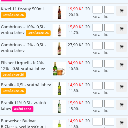
Kozel 11 řezaný 500ml
19,90 Kč
20
-20.1%
Letní akce-26
kart.
ks
Gambrinus - 10%- 0,5L-
15,80 Kč
20
vratná lahev
-11.7%
Letní akce-26
kart.
ks
Gambrinus -12% - 0,5L -
27,90 Kč
20
vratná lahev
kart.
ks
Pilsner Urquell - ležák-
34,90 Kč
20
12% - 0,5L vratná lahev
-10.3%
kart.
ks
Letní akce-26
Braník - 0,5l - vratná lahev
14,90 Kč
20
-11.8%
Letní akce-26
kart.
ks
Braník 11% 0,5l - vratná
15,90 Kč
20
lahev
-15.9%
Akční cena
kart.
ks
Budweiser Budvar
14,90 Kč
20
B:Classic světlé výčepní
-11.8%