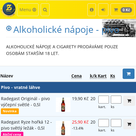
Kategorie
Hledat
Menu
0 Kč
Alkoholické nápoje - pivo
ALKOHOLICKÉ NÁPOJE A CIGARETY PRODÁVÁME POUZE
OSOBÁM STARŠÍM 18 LET.
Název
Cena
k/k
Kart
Ks
Pivo - vratné láhve
Radegast Originál - pivo
19,90 Kč
20
výčepní světlé - 0,5l
kart.
ks
Novinka
Radegast Ryze hořká 12 -
25,90 Kč
20
pivo světlý ležák - 0,5l
-13.4%
kart.
ks
Akční cena