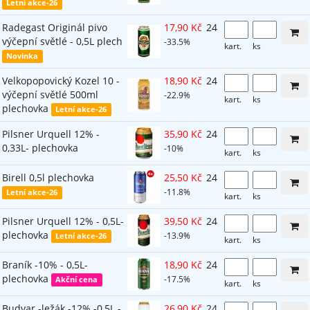
Letní akce-26
Radegast Originál pivo
17,90 Kč
24
výčepní světlé - 0,5L plech
-33.5%
kart.
ks
Novinka
Velkopopovický Kozel 10 -
18,90 Kč
24
výčepní světlé 500ml
-22.9%
kart.
ks
plechovka
Letní akce-26
Pilsner Urquell 12% -
35,90 Kč
24
0,33L- plechovka
-10%
kart.
ks
Birell 0,5l plechovka
25,50 Kč
24
-11.8%
Letní akce-26
kart.
ks
Pilsner Urquell 12% - 0,5L-
39,50 Kč
24
plechovka
-13.9%
Letní akce-26
kart.
ks
Braník -10% - 0,5L-
18,90 Kč
24
plechovka
-17.5%
Akční cena
kart.
ks
Budvar -ležák -12% -0,5L -
26,90 Kč
24