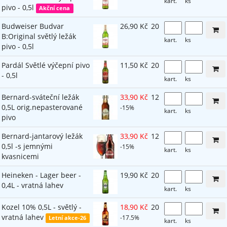
kart.
ks
pivo - 0,5l
Akční cena
Budweiser Budvar
26,90 Kč
20
B:Original světlý ležák
kart.
ks
pivo - 0,5l
Pardál Světlé výčepní pivo
11,50 Kč
20
- 0,5l
kart.
ks
Bernard-sváteční ležák
33,90 Kč
12
0,5L orig.nepasterované
-15%
kart.
ks
pivo
Bernard-jantarový ležák
33,90 Kč
12
0,5l -s jemnými
-15%
kart.
ks
kvasnicemi
Heineken - Lager beer -
19,90 Kč
20
0,4L - vratná lahev
kart.
ks
Kozel 10% 0,5L - světlý -
18,90 Kč
20
vratná lahev
-17.5%
Letní akce-26
kart.
ks