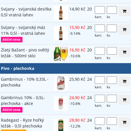
Svijany - svijanská desítka
14,90 Kč
20
0,5l vratná lahev
kart.
ks
Svijany - svijanský máz
15,90 Kč
20
11% 0,5l - vratná lahev
-9.14%
kart.
ks
Akční cena
Zlatý Bažant - pivo světlý
16,90 Kč
20
ležák - 500ml sklo
-10.6%
kart.
ks
Pivo - plechovka
Gambrinus - 10% 0,33L -
25,90 Kč
24
plechovka
kart.
ks
Gambrinus 10% - 0,5L-
24,90 Kč
24
plechovka - akce
-10.8%
kart.
ks
Akční cena
Radegast - Ryze hořký
28,90 Kč
24
ležák - 0,5l plechovka
-12.2%
kart.
ks