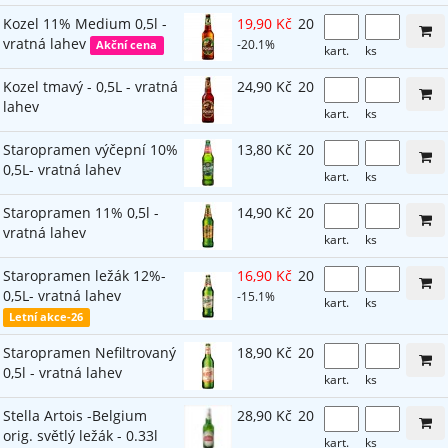
Kozel 11% Medium 0,5l -
19,90 Kč
20
vratná lahev
-20.1%
Akční cena
kart.
ks
Kozel tmavý - 0,5L - vratná
24,90 Kč
20
lahev
kart.
ks
Staropramen výčepní 10%
13,80 Kč
20
0,5L- vratná lahev
kart.
ks
Staropramen 11% 0,5l -
14,90 Kč
20
vratná lahev
kart.
ks
Staropramen ležák 12%-
16,90 Kč
20
0,5L- vratná lahev
-15.1%
kart.
ks
Letní akce-26
Staropramen Nefiltrovaný
18,90 Kč
20
0,5l - vratná lahev
kart.
ks
Stella Artois -Belgium
28,90 Kč
20
orig. světlý ležák - 0.33l
kart.
ks