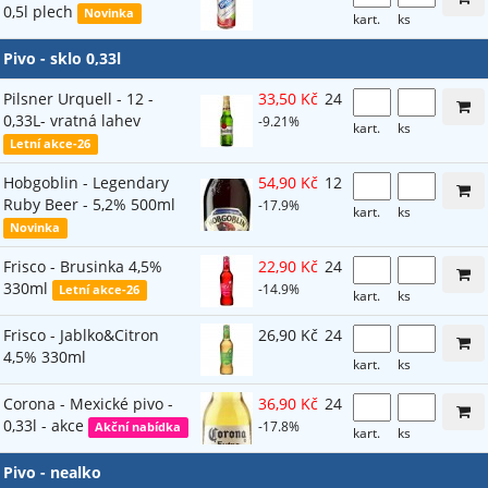
0,5l plech
Novinka
kart.
ks
Pivo - sklo 0,33l
Pilsner Urquell - 12 -
33,50 Kč
24
0,33L- vratná lahev
-9.21%
kart.
ks
Letní akce-26
Hobgoblin - Legendary
54,90 Kč
12
Ruby Beer - 5,2% 500ml
-17.9%
kart.
ks
Novinka
Frisco - Brusinka 4,5%
22,90 Kč
24
330ml
-14.9%
Letní akce-26
kart.
ks
Frisco - Jablko&Citron
26,90 Kč
24
4,5% 330ml
kart.
ks
Corona - Mexické pivo -
36,90 Kč
24
0,33l - akce
-17.8%
Akční nabídka
kart.
ks
Pivo - nealko