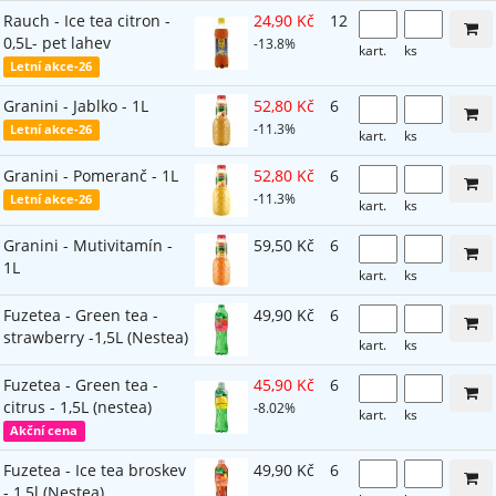
Rauch - Ice tea citron -
24,90 Kč
12
0,5L- pet lahev
-13.8%
kart.
ks
Letní akce-26
Granini - Jablko - 1L
52,80 Kč
6
-11.3%
Letní akce-26
kart.
ks
Granini - Pomeranč - 1L
52,80 Kč
6
-11.3%
Letní akce-26
kart.
ks
Granini - Mutivitamín -
59,50 Kč
6
1L
kart.
ks
Fuzetea - Green tea -
49,90 Kč
6
strawberry -1,5L (Nestea)
kart.
ks
Fuzetea - Green tea -
45,90 Kč
6
citrus - 1,5L (nestea)
-8.02%
kart.
ks
Akční cena
Fuzetea - Ice tea broskev
49,90 Kč
6
- 1,5l (Nestea)