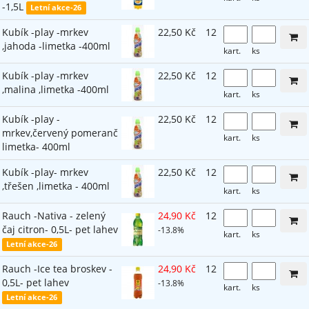
-1,5L
Letní akce-26
Kubík -play -mrkev
22,50 Kč
12
,jahoda -limetka -400ml
kart.
ks
Kubík -play -mrkev
22,50 Kč
12
,malina ,limetka -400ml
kart.
ks
Kubík -play -
22,50 Kč
12
mrkev,červený pomeranč
kart.
ks
limetka- 400ml
Kubík -play- mrkev
22,50 Kč
12
,třešen ,limetka - 400ml
kart.
ks
Rauch -Nativa - zelený
24,90 Kč
12
čaj citron- 0,5L- pet lahev
-13.8%
kart.
ks
Letní akce-26
Rauch -Ice tea broskev -
24,90 Kč
12
0,5L- pet lahev
-13.8%
kart.
ks
Letní akce-26