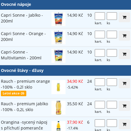
Ovocné nápoje
Capri Sonne - Jablko -
14,90 Kč
10
200ml
kart.
ks
Capri Sonne - Orange -
14,90 Kč
10
200ml
kart.
ks
Capri-Sonne -
14,90 Kč
10
Multivitamin - 200ml
kart.
ks
Ovocné štávy - džusy
Rauch - premium orange
34,90 Kč
24
-100% - 0,2l sklo
-5.42%
kart.
ks
Letní akce-26
Rauch - premium jablko
35,50 Kč
24
-100% - 0,2L sklo
kart.
ks
Orangina -sycený nápoj
37,90 Kč
6
s příchutí pomeranče
-17.4%
kart.
ks