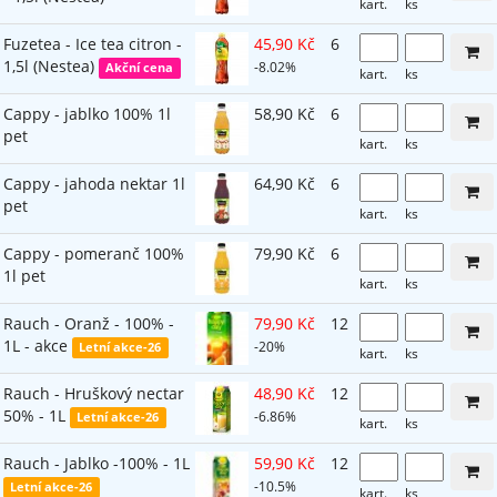
kart.
ks
Fuzetea - Ice tea citron -
45,90 Kč
6
1,5l (Nestea)
-8.02%
Akční cena
kart.
ks
Cappy - jablko 100% 1l
58,90 Kč
6
pet
kart.
ks
Cappy - jahoda nektar 1l
64,90 Kč
6
pet
kart.
ks
Cappy - pomeranč 100%
79,90 Kč
6
1l pet
kart.
ks
Rauch - Oranž - 100% -
79,90 Kč
12
1L - akce
-20%
Letní akce-26
kart.
ks
Rauch - Hruškový nectar
48,90 Kč
12
50% - 1L
-6.86%
Letní akce-26
kart.
ks
Rauch - Jablko -100% - 1L
59,90 Kč
12
-10.5%
Letní akce-26
kart.
ks