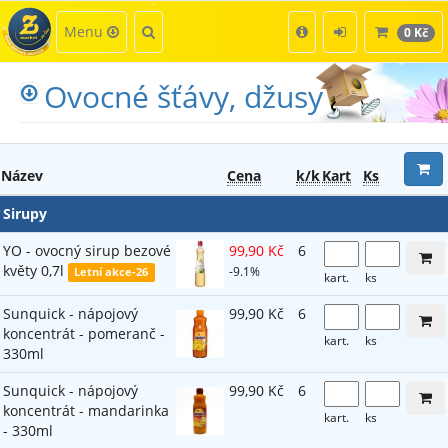
Kategorie
Hledat
Menu
0 Kč
Ovocné šťávy, džusy
Název
Cena
k/k
Kart
Ks
Sirupy
YO - ovocný sirup bezové
99,90 Kč
6
květy 0,7l
-9.1%
Letní akce-26
kart.
ks
Sunquick - nápojový
99,90 Kč
6
koncentrát - pomeranč -
kart.
ks
330ml
Sunquick - nápojový
99,90 Kč
6
koncentrát - mandarinka
kart.
ks
- 330ml