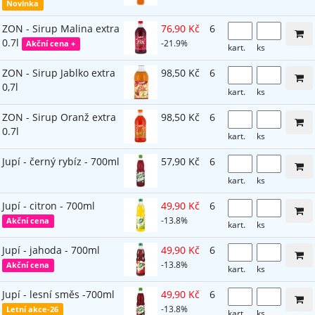
Novinka
ZON - Sirup Malina extra
76,90 Kč
6
0.7l
-21.9%
Akční cena +
kart.
ks
ZON - Sirup Jablko extra
98,50 Kč
6
0,7l
kart.
ks
ZON - Sirup Oranž extra
98,50 Kč
6
0.7l
kart.
ks
Jupí - černý rybíz - 700ml
57,90 Kč
6
kart.
ks
Jupí - citron - 700ml
49,90 Kč
6
-13.8%
Akční cena
kart.
ks
Jupí - jahoda - 700ml
49,90 Kč
6
-13.8%
Akční cena
kart.
ks
Jupí - lesní směs -700ml
49,90 Kč
6
-13.8%
Letní akce-26
kart.
ks