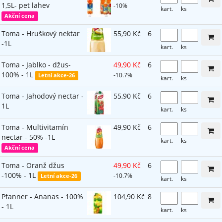
1,5L- pet lahev
-10%
kart.
ks
Akční cena
Toma - Hruškový nektar
55,90 Kč
6
-1L
kart.
ks
Toma - Jablko - džus-
49,90 Kč
6
100% - 1L
-10.7%
Letní akce-26
kart.
ks
Toma - Jahodový nectar -
55,90 Kč
6
1L
kart.
ks
Toma - Multivitamín
49,90 Kč
6
nectar - 50% -1L
kart.
ks
Akční cena
Toma - Oranž džus
49,90 Kč
6
-100% - 1L
-10.7%
Letní akce-26
kart.
ks
Pfanner - Ananas - 100%
104,90 Kč
8
- 1L
kart.
ks