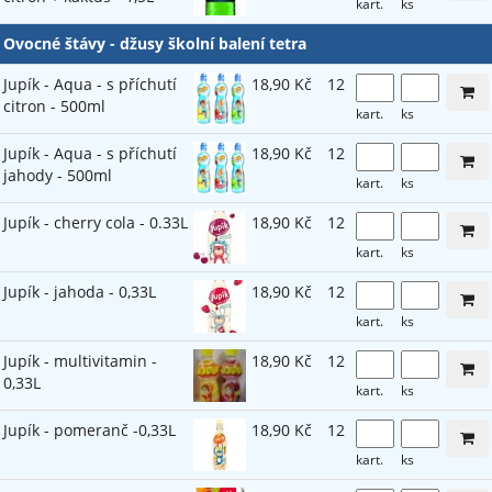
kart.
ks
Ovocné štávy - džusy školní balení tetra
Jupík - Aqua - s příchutí
18,90 Kč
12
citron - 500ml
kart.
ks
Jupík - Aqua - s příchutí
18,90 Kč
12
jahody - 500ml
kart.
ks
Jupík - cherry cola - 0.33L
18,90 Kč
12
kart.
ks
Jupík - jahoda - 0,33L
18,90 Kč
12
kart.
ks
Jupík - multivitamin -
18,90 Kč
12
0,33L
kart.
ks
Jupík - pomeranč -0,33L
18,90 Kč
12
kart.
ks