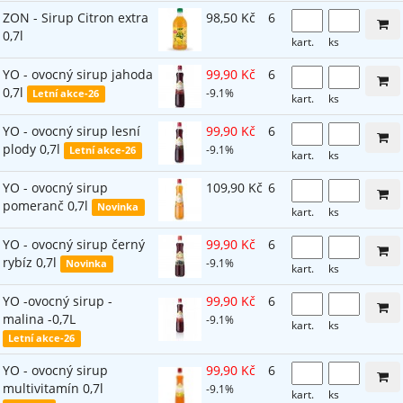
ZON - Sirup Citron extra
98,50 Kč
6
0,7l
kart.
ks
YO - ovocný sirup jahoda
99,90 Kč
6
0,7l
-9.1%
Letní akce-26
kart.
ks
YO - ovocný sirup lesní
99,90 Kč
6
plody 0,7l
-9.1%
Letní akce-26
kart.
ks
YO - ovocný sirup
109,90 Kč
6
pomeranč 0,7l
Novinka
kart.
ks
YO - ovocný sirup černý
99,90 Kč
6
rybíz 0,7l
-9.1%
Novinka
kart.
ks
YO -ovocný sirup -
99,90 Kč
6
malina -0,7L
-9.1%
kart.
ks
Letní akce-26
YO - ovocný sirup
99,90 Kč
6
multivitamín 0,7l
-9.1%
kart.
ks