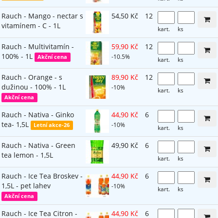
Rauch - Mango - nectar s
54,50 Kč
12
vitamínem - C - 1L
kart.
ks
Rauch - Multivitamín -
59,90 Kč
12
100% - 1L
-10.5%
Akční cena
kart.
ks
Rauch - Orange - s
89,90 Kč
12
dužinou - 100% - 1L
-10%
kart.
ks
Akční cena
Rauch - Nativa - Ginko
44,90 Kč
6
tea- 1,5L
-10%
Letní akce-26
kart.
ks
Rauch - Nativa - Green
49,90 Kč
6
tea lemon - 1,5L
kart.
ks
Rauch - Ice Tea Broskev -
44,90 Kč
6
1,5L - pet lahev
-10%
kart.
ks
Akční cena
Rauch - Ice Tea Citron -
44,90 Kč
6