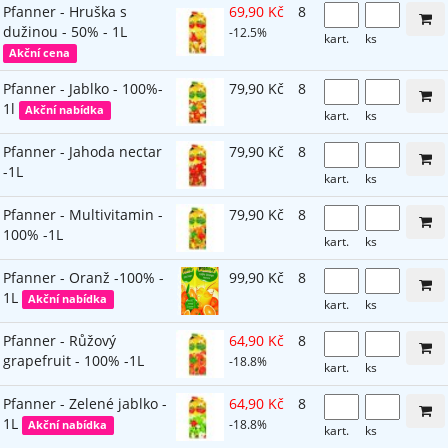
Pfanner - Hruška s
69,90 Kč
8
dužinou - 50% - 1L
-12.5%
kart.
ks
Akční cena
Pfanner - Jablko - 100%-
79,90 Kč
8
1l
Akční nabídka
kart.
ks
Pfanner - Jahoda nectar
79,90 Kč
8
-1L
kart.
ks
Pfanner - Multivitamin -
79,90 Kč
8
100% -1L
kart.
ks
Pfanner - Oranž -100% -
99,90 Kč
8
1L
Akční nabídka
kart.
ks
Pfanner - Růžový
64,90 Kč
8
grapefruit - 100% -1L
-18.8%
kart.
ks
Pfanner - Zelené jablko -
64,90 Kč
8
1L
-18.8%
Akční nabídka
kart.
ks