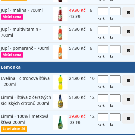
Jupí - malina - 700ml
49,90 Kč
6
-13.8%
Akční cena
kart.
ks
Jupí - multivitamin -
57,90 Kč
6
700ml
kart.
ks
Jupí - pomeranč - 700ml
57,90 Kč
6
Akční cena
kart.
ks
Lemonka
Evelina - citronová šťáva
24,90 Kč
10
- 200ml
kart.
ks
Limmi - štáva z čerstvých
51,90 Kč
12
sicilských citronů 200ml
kart.
ks
Limmi - 100% limetková
39,90 Kč
12
šťáva 200ml
-23.1%
kart.
ks
Letní akce-26