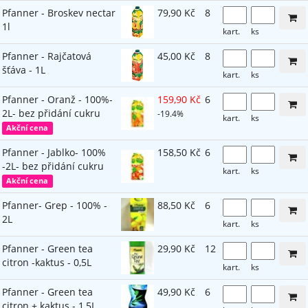
Pfanner - Broskev nectar
79,90 Kč
8
1l
kart.
ks
Pfanner - Rajčatová
45,00 Kč
8
šťáva - 1L
kart.
ks
Pfanner - Oranž - 100%-
159,90 Kč
6
2L- bez přidání cukru
-19.4%
kart.
ks
Akční cena
Pfanner - Jablko- 100%
158,50 Kč
6
-2L- bez přidání cukru
kart.
ks
Akční cena
Pfanner- Grep - 100% -
88,50 Kč
6
2L
kart.
ks
Pfanner - Green tea
29,90 Kč
12
citron -kaktus - 0,5L
kart.
ks
Pfanner - Green tea
49,90 Kč
6
citron + kaktus - 1,5L