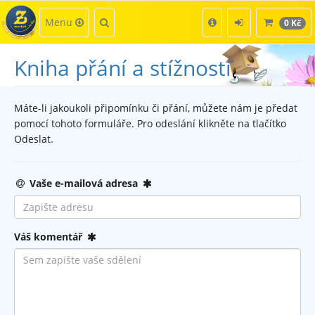
Kategorie
Hledat
Menu
0 Kč
Kniha přání a stížností
Máte-li jakoukoli připomínku či přání, můžete nám je předat
pomocí tohoto formuláře. Pro odeslání klikněte na tlačítko
Odeslat.
povinné
Vaše e-mailová adresa
povinné
Váš komentář