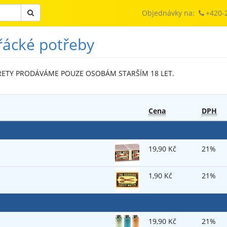
Objednávky na:
+420-
uřácké potřeby
RETY PRODÁVÁME POUZE OSOBÁM STARŠÍM 18 LET.
Cena
DPH
19,90 Kč
21%
1,90 Kč
21%
19,90 Kč
21%