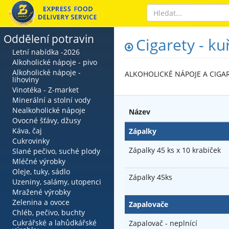
Oddělení potravin
Cigarety - k
Letní nabídka -2026
Alkoholické nápoje - pivo
Alkoholické nápoje -
ALKOHOLICKÉ NÁPOJE A CIGA
lihoviny
Vinotéka - Z-market
Minerální a stolní vody
Nealkoholické nápoje
Název
Ovocné šťávy, džusy
Káva, čaj
Zápalky
Cukrovinky
Zápalky 45 ks x 10 krabiček
Slané pečivo, suché plody
Mléčné výrobky
Oleje, tuky, sádlo
Zápalky 45ks
Uzeniny, salámy, utopenci
Mražené výrobky
Zelenina a ovoce
Zapalovače
Chléb, pečivo, buchty
Cukrářské a lahůdkářské
Zapalovač - neplnící