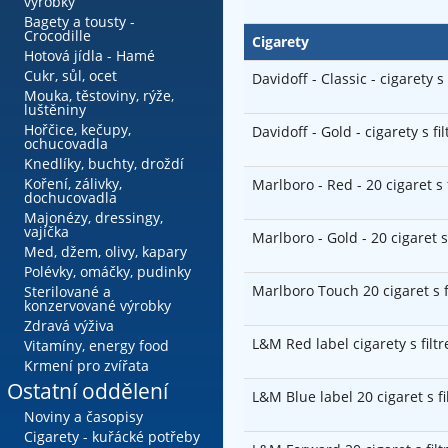
výrobky
Bagety a tousty -
Crocodille
Cigarety
Hotová jídla - Hamé
Cukr, sůl, ocet
Davidoff - Classic - cigarety s
Mouka, těstoviny, rýže,
luštěniny
Hořčice, kečupy,
Davidoff - Gold - cigarety s fi
ochucovadla
Knedlíky, buchty, droždí
Koření, zálivky,
Marlboro - Red - 20 cigaret s 
dochucovadla
Majonézy, dressingy,
vajíčka
Marlboro - Gold - 20 cigaret s
Med, džem, olivy, kapary
Polévky, omáčky, pudinky
Marlboro Touch 20 cigaret s 
Sterilované a
konzervované výrobky
Zdravá výživa
L&M Red label cigarety s filt
Vitamíny, energy food
Krmení pro zvířata
Ostatní oddělení
L&M Blue label 20 cigaret s f
Noviny a časopisy
Cigarety - kuřácké potřeby