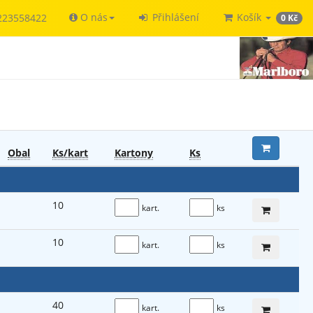
O nás
Přihlášení
Košík
223558422
0 Kč
Obal
Ks/kart
Kart
ony
Ks
10
kart.
ks
10
kart.
ks
40
kart.
ks