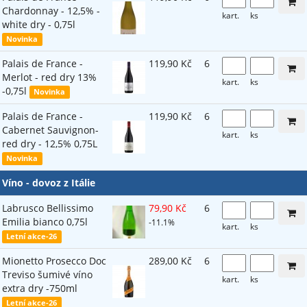
Chardonnay - 12,5% -
kart.
ks
white dry - 0,75l
Novinka
Palais de France -
119,90 Kč
6
Merlot - red dry 13%
kart.
ks
-0,75l
Novinka
Palais de France -
119,90 Kč
6
Cabernet Sauvignon-
kart.
ks
red dry - 12,5% 0,75L
Novinka
Víno - dovoz z Itálie
Labrusco Bellissimo
79,90 Kč
6
Emilia bianco 0,75l
-11.1%
kart.
ks
Letní akce-26
Mionetto Prosecco Doc
289,00 Kč
6
Treviso šumivé víno
kart.
ks
extra dry -750ml
Letní akce-26