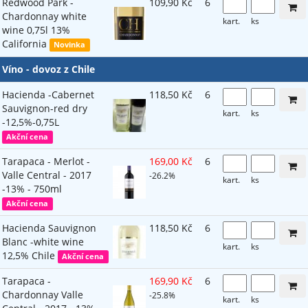
Redwood Park -
109,90 Kč
6
Chardonnay white
kart.
ks
wine 0,75l 13%
California
Novinka
Víno - dovoz z Chile
Hacienda -Cabernet
118,50 Kč
6
Sauvignon-red dry
kart.
ks
-12,5%-0,75L
Akční cena
Tarapaca - Merlot -
169,00 Kč
6
Valle Central - 2017
-26.2%
kart.
ks
-13% - 750ml
Akční cena
Hacienda Sauvignon
118,50 Kč
6
Blanc -white wine
kart.
ks
12,5% Chile
Akční cena
Tarapaca -
169,90 Kč
6
Chardonnay Valle
-25.8%
kart.
ks