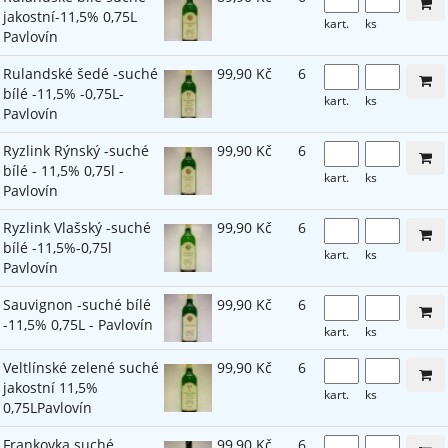
jakostní-11,5% 0,75L
kart.
ks
Pavlovín
Rulandské šedé -suché
99,90 Kč
6
bílé -11,5% -0,75L-
kart.
ks
Pavlovín
Ryzlink Rýnský -suché
99,90 Kč
6
bílé - 11,5% 0,75l -
kart.
ks
Pavlovín
Ryzlink Vlašský -suché
99,90 Kč
6
bílé -11,5%-0,75l
kart.
ks
Pavlovín
Sauvignon -suché bílé
99,90 Kč
6
-11,5% 0,75L - Pavlovín
kart.
ks
Veltlínské zelené suché
99,90 Kč
6
jakostní 11,5%
kart.
ks
0,75LPavlovín
Frankovka suché
99,90 Kč
6