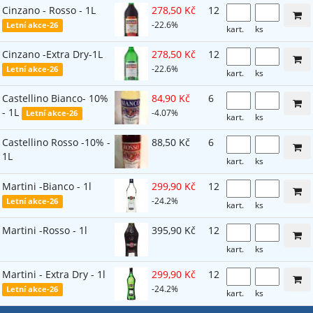
Cinzano - Rosso - 1L
278,50 Kč
12
-22.6%
Letní akce-26
kart.
ks
Cinzano -Extra Dry-1L
278,50 Kč
12
-22.6%
Letní akce-26
kart.
ks
Castellino Bianco- 10%
84,90 Kč
6
- 1L
-4.07%
Letní akce-26
kart.
ks
Castellino Rosso -10% -
88,50 Kč
6
1L
kart.
ks
Martini -Bianco - 1l
299,90 Kč
12
-24.2%
Letní akce-26
kart.
ks
Martini -Rosso - 1l
395,90 Kč
12
kart.
ks
Martini - Extra Dry - 1l
299,90 Kč
12
-24.2%
Letní akce-26
kart.
ks