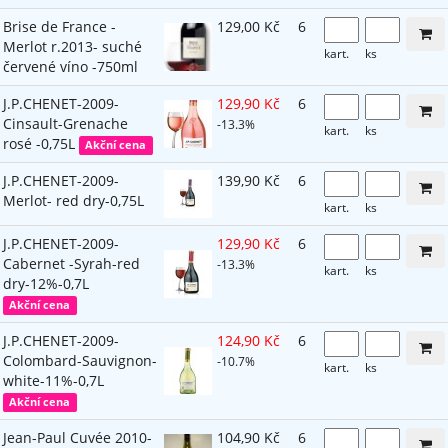
Brise de France -
129,00 Kč
6
Merlot r.2013- suché
kart.
ks
červené víno -750ml
J.P.CHENET-2009-
129,90 Kč
6
Cinsault-Grenache
-13.3%
kart.
ks
rosé -0,75L
Akční cena
J.P.CHENET-2009-
139,90 Kč
6
Merlot- red dry-0,75L
kart.
ks
J.P.CHENET-2009-
129,90 Kč
6
Cabernet -Syrah-red
-13.3%
kart.
ks
dry-12%-0,7L
Akční cena
J.P.CHENET-2009-
124,90 Kč
6
Colombard-Sauvignon-
-10.7%
kart.
ks
white-11%-0,7L
Akční cena
Jean-Paul Cuvée 2010-
104,90 Kč
6