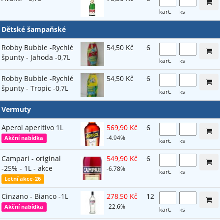
kart.
ks
Dětské šampaňské
Robby Bubble -Rychlé
54,50 Kč
6
špunty - Jahoda -0,7L
kart.
ks
Robby Bubble -Rychlé
54,50 Kč
6
špunty - Tropic -0,7L
kart.
ks
Vermuty
Aperol aperitivo 1L
569,90 Kč
6
-4.94%
Akční nabídka
kart.
ks
Campari - original
549,90 Kč
6
-25% - 1L - akce
-6.78%
kart.
ks
Letní akce-26
Cinzano - Bianco -1L
278,50 Kč
12
-22.6%
Akční nabídka
kart.
ks