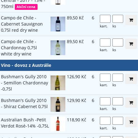
Central - 2017 - 13% -
750ml
Akční cena
Campo de Chile -
89,50 Kč
6
Cabernet Sauvignon
kart.
ks
0,75l red dry wine
Campo de Chile -
89,50 Kč
6
Chardonnay 0,75l
kart.
ks
white dry wine
Víno - dovoz z Austrálie
Bushman's Gully 2010
126,90 Kč
6
- Semillon Chardonnay
kart.
ks
-0,75l
Bushman's Gully 2010
129,90 Kč
6
- Shiraz Cabernet 0,75l
kart.
ks
Australian Bush -Petit
118,90 Kč
6
Verdot Rosé-14% -0,75L
kart.
ks