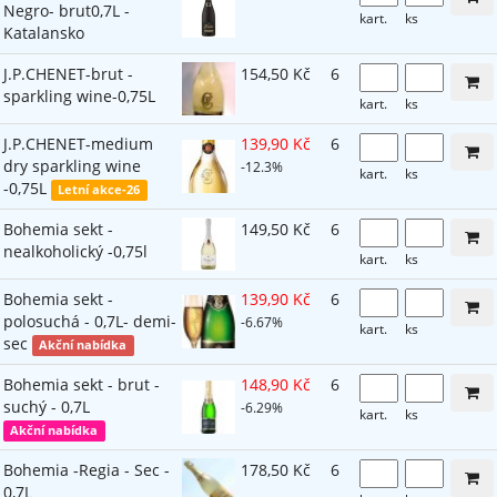
Negro- brut0,7L -
kart.
ks
Katalansko
J.P.CHENET-brut -
154,50 Kč
6
sparkling wine-0,75L
kart.
ks
J.P.CHENET-medium
139,90 Kč
6
dry sparkling wine
-12.3%
kart.
ks
-0,75L
Letní akce-26
Bohemia sekt -
149,50 Kč
6
nealkoholický -0,75l
kart.
ks
Bohemia sekt -
139,90 Kč
6
polosuchá - 0,7L- demi-
-6.67%
kart.
ks
sec
Akční nabídka
Bohemia sekt - brut -
148,90 Kč
6
suchý - 0,7L
-6.29%
kart.
ks
Akční nabídka
Bohemia -Regia - Sec -
178,50 Kč
6
0,7L