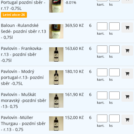
Portugal pozdní sběr -
-8.01%
kart.
ks
r.17 -0,75L
Letní akce-26
Baloun -Rulandské
369,50 Kč
6
šedé- pozdní sběr r.13
kart.
ks
- 0,75l
Pavlovín - Frankovka-
163,60 Kč
6
r.13 - pozdní sběr
kart.
ks
-0,75l
Pavlovín - Modrý
180,10 Kč
6
portugal-r.13- pozdní
kart.
ks
sběr -0,75L
Pavlovín - Muškát
161,90 Kč
6
moravský -pozdní sběr
kart.
ks
-13- 0,75
Pavlovín -Müller
152,00 Kč
6
Thurgau - pozdní sběr
kart.
ks
- r.13 - 0,75