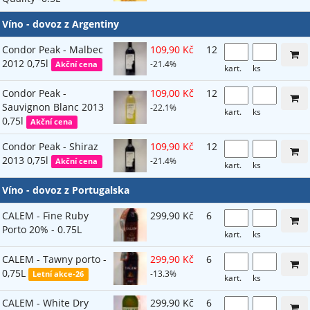
Víno - dovoz z Argentiny
Condor Peak - Malbec
109,90 Kč
12
2012 0,75l
-21.4%
Akční cena
kart.
ks
Condor Peak -
109,00 Kč
12
Sauvignon Blanc 2013
-22.1%
kart.
ks
0,75l
Akční cena
Condor Peak - Shiraz
109,90 Kč
12
2013 0,75l
-21.4%
Akční cena
kart.
ks
Víno - dovoz z Portugalska
CALEM - Fine Ruby
299,90 Kč
6
Porto 20% - 0.75L
kart.
ks
CALEM - Tawny porto -
299,90 Kč
6
0,75L
-13.3%
Letní akce-26
kart.
ks
CALEM - White Dry
299,90 Kč
6