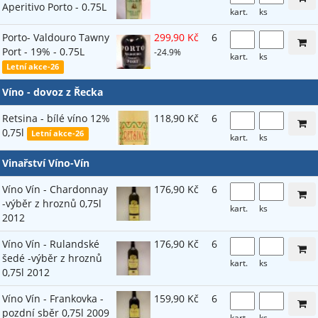
Aperitivo Porto - 0.75L
kart.
ks
Porto- Valdouro Tawny
299,90 Kč
6
Port - 19% - 0.75L
-24.9%
kart.
ks
Letní akce-26
Víno - dovoz z Řecka
Retsina - bílé víno 12%
118,90 Kč
6
0,75l
Letní akce-26
kart.
ks
Vinařství Víno-Vín
Víno Vín - Chardonnay
176,90 Kč
6
-výběr z hroznů 0,75l
kart.
ks
2012
Víno Vín - Rulandské
176,90 Kč
6
šedé -výběr z hroznů
kart.
ks
0,75l 2012
Víno Vín - Frankovka -
159,90 Kč
6
pozdní sběr 0,75l 2009
kart.
ks