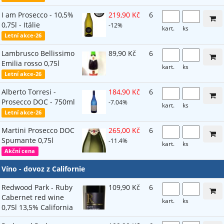
I am Prosecco - 10,5%
219,90 Kč
6
0,75l - Itálie
-12%
kart.
ks
Letní akce-26
Lambrusco Bellissimo
89,90 Kč
6
Emilia rosso 0,75l
kart.
ks
Letní akce-26
Alberto Torresi -
184,90 Kč
6
Prosecco DOC - 750ml
-7.04%
kart.
ks
Letní akce-26
Martini Prosecco DOC
265,00 Kč
6
Spumante 0,75l
-11.4%
kart.
ks
Akční cena
Víno - dovoz z Californie
Redwood Park - Ruby
109,90 Kč
6
Cabernet red wine
kart.
ks
0,75l 13,5% California