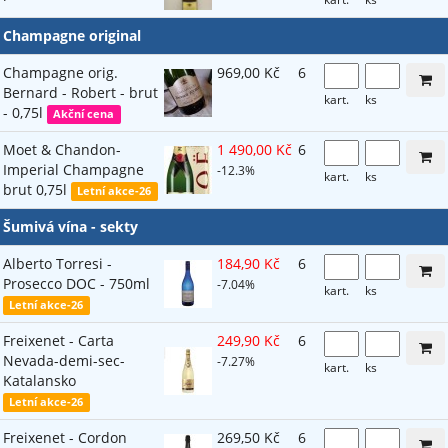
Champagne original
Champagne orig.
969,00 Kč
6
Bernard - Robert - brut
kart.
ks
- 0,75l
Akční cena
Moet & Chandon-
1 490,00 Kč
6
Imperial Champagne
-12.3%
kart.
ks
brut 0,75l
Letní akce-26
Šumivá vína - sekty
Alberto Torresi -
184,90 Kč
6
Prosecco DOC - 750ml
-7.04%
kart.
ks
Letní akce-26
Freixenet - Carta
249,90 Kč
6
Nevada-demi-sec-
-7.27%
kart.
ks
Katalansko
Letní akce-26
Freixenet - Cordon
269,50 Kč
6