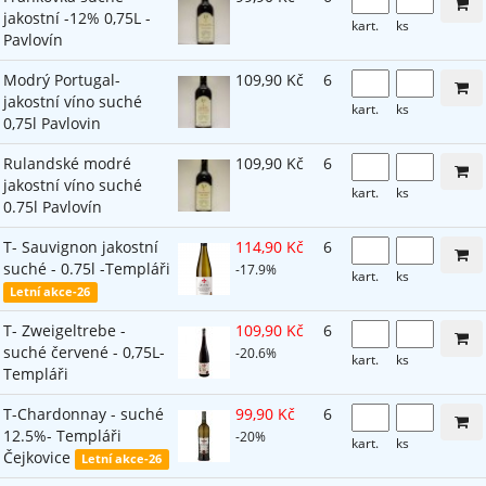
jakostní -12% 0,75L -
kart.
ks
Pavlovín
Modrý Portugal-
109,90 Kč
6
jakostní víno suché
kart.
ks
0,75l Pavlovin
Rulandské modré
109,90 Kč
6
jakostní víno suché
kart.
ks
0.75l Pavlovín
T- Sauvignon jakostní
114,90 Kč
6
suché - 0.75l -Templáři
-17.9%
kart.
ks
Letní akce-26
T- Zweigeltrebe -
109,90 Kč
6
suché červené - 0,75L-
-20.6%
kart.
ks
Templáři
T-Chardonnay - suché
99,90 Kč
6
12.5%- Templáři
-20%
kart.
ks
Čejkovice
Letní akce-26