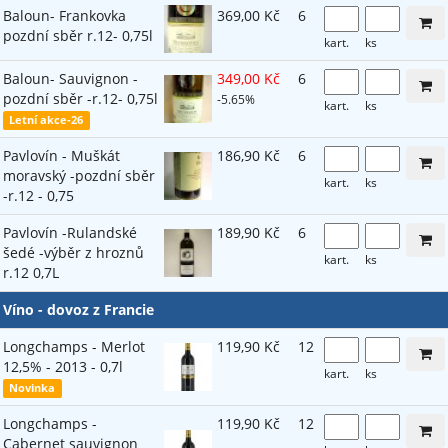
Baloun- Frankovka
369,00 Kč
6
pozdní sběr r.12- 0,75l
kart.
ks
Baloun- Sauvignon -
349,00 Kč
6
pozdní sběr -r.12- 0,75l
-5.65%
kart.
ks
Letní akce-26
Pavlovín - Muškát
186,90 Kč
6
moravský -pozdní sběr
kart.
ks
-r.12 - 0,75
Pavlovín -Rulandské
189,90 Kč
6
šedé -výběr z hroznů
kart.
ks
r.12 0,7L
Víno - dovoz z Francie
Longchamps - Merlot
119,90 Kč
12
12,5% - 2013 - 0,7l
kart.
ks
Novinka
Longchamps -
119,90 Kč
12
Cabernet sauvignon