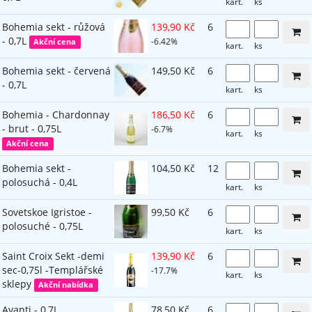
kart.
ks
Bohemia sekt - růžová
139,90 Kč
6
- 0,7L
-6.42%
Akční cena
kart.
ks
Bohemia sekt - červená
149,50 Kč
6
- 0,7L
kart.
ks
Bohemia - Chardonnay
186,50 Kč
6
- brut - 0,75L
-6.7%
kart.
ks
Akční cena
Bohemia sekt -
104,50 Kč
12
polosuchá - 0,4L
kart.
ks
Sovetskoe Igristoe -
99,50 Kč
6
polosuché - 0,75L
kart.
ks
Saint Croix Sekt -demi
139,90 Kč
6
sec-0,75l -Templářské
-17.7%
kart.
ks
sklepy
Akční nabídka
Avanti - 0,7L
78,50 Kč
6