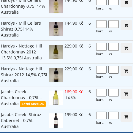
Hardys - Mill Cellars
144,90 Kč
6
Chardonnay 0,75l 14%
kart.
ks
Australia
Hardys - Mill Cellars
144,90 Kč
6
Shiraz 0,75l 14%
kart.
ks
Australia
Hardys - Nottage Hill
229,00 Kč
6
Chardonnay 2012
kart.
ks
13,5% 0,75l Australia
Hardys - Nottage Hill
229,00 Kč
6
Shiraz 2012 14,5% 0,75l
kart.
ks
Australia
Jacobs Creek -
169,90 Kč
6
Chardonnay - 0,75L -
-14.6%
kart.
ks
Australia
Letní akce-26
Jacobs Creek -Shiraz
199,00 Kč
6
Cabernet - 0,75L-
kart.
ks
Australia