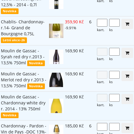
kart.
ks
12,5% - 2014 - 0,7l
Novinka
Chablis- Chardonnay-
359,90 Kč
6
r.14- Grand de
-9.91%
kart.
ks
Bourgogne 0,75L
Letní akce-26
Moulin de Gassac -
169,90 Kč
Syrah red dry r.2013 -
kart.
ks
13,5% 750ml
Novinka
Moulin de Gassac -
169,90 Kč
Merlot red dry r.2013 -
kart.
ks
13,5% 750ml
Novinka
Moulin de Gassac -
169,90 Kč
Chardonnay white dry
kart.
ks
r. 2014 - 13% 750ml
Novinka
Chardonnay - Pardon -
185,00 Kč
6
Vin de Pays -DOC 13%-
kart.
ks