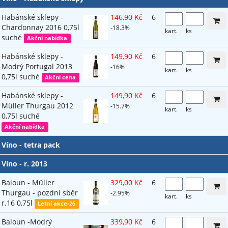
Habánské sklepy -
146,90 Kč
6
Chardonnay 2016 0,75l
-18.3%
kart.
ks
suché
Akční nabídka
Habánské sklepy -
149,90 Kč
6
Modrý Portugal 2013
-16%
kart.
ks
0,75l suché
Akční cena
Habánské sklepy -
149,90 Kč
6
Müller Thurgau 2012
-15.7%
kart.
ks
0,75l suché
Akční nabídka
Víno - tetra pack
Víno - r. 2013
Baloun - Müller
329,00 Kč
6
Thurgau - pozdní sběr
-2.95%
kart.
ks
r.16 0,75l
Letní akce-26
Baloun -Modrý
339,90 Kč
6