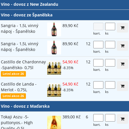
Víno - dovoz z New Zealandu
Víno - dovoz ze Španělska
Sangria - 1,5L vinný
89,90 Kč
nápoj - Španělsko
kart.
ks
Sangria - 1,5L vinný
89,90 Kč
12
nápoj - Španělsko
kart.
ks
Castillo de Chardonnay
54,90 Kč
12
-Spanělsko- 0,75l
-8.35%
kart.
ks
Letní akce-26
Castillo de Landa -
54,90 Kč
12
Merlot - 0,75L
-8.35%
kart.
ks
Letní akce-26
Víno - dovoz z Maďarska
Tokaji Aszu -5-
389,00 Kč
6
puttonyos.- High
kart.
ks
Quality -0.5L