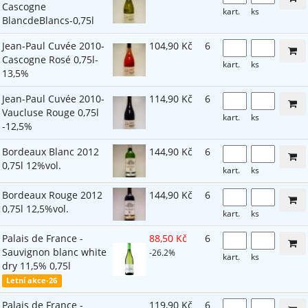
Cascogne
kart.
ks
BlancdeBlancs-0,75l
Jean-Paul Cuvée 2010-
104,90 Kč
6
Cascogne Rosé 0,75l-
kart.
ks
13,5%
Jean-Paul Cuvée 2010-
114,90 Kč
6
Vaucluse Rouge 0,75l
kart.
ks
-12,5%
Bordeaux Blanc 2012
144,90 Kč
6
0,75l 12%vol.
kart.
ks
Bordeaux Rouge 2012
144,90 Kč
6
0,75l 12,5%vol.
kart.
ks
Palais de France -
88,50 Kč
6
Sauvignon blanc white
-26.2%
kart.
ks
dry 11,5% 0,75l
Letní akce-26
Palais de France -
119,90 Kč
6