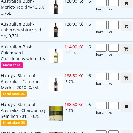
Australian Bush-
128,90 Kč
6
Merlot- red dry-13,5%
kart.
ks
0,75L
Australian Bush-
128,90 Kč
6
Cabernet-Shiraz red
kart.
ks
dry 0,75L
Australian Bush-
114,90 Kč
6
Colombard-
-10.9%
kart.
ks
Chardonnay white dry
Akční cena
Hardys -Stamp of
188,50 Kč
6
Australia - Cabernet
-5.7%
kart.
ks
Merlot-.2010 -0,75L
Letní akce-26
Hardys -Stamp of
188,50 Kč
6
Australia -Chardonnay
-5.7%
kart.
ks
Semillon 2012 -0,75l
Letní akce-26