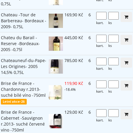
0,75L
Chateau -Tour de
169,90 Kč
6
Barbereau- Bordeaux -
kart.
ks
2009- 0,75L
Chateu du Barail -
445,00 Kč
6
Reserve -Bordeaux-
kart.
ks
2005 -0,75l
Chateauneuf-du-Pape-
785,00 Kč
6
Les Origines- 2005
kart.
ks
14,5% 0,75L
Brise de France -
119,90 Kč
6
Chardonnay r.2013-
-18.4%
kart.
ks
suché bílé víno -750ml
Letní akce-26
Brise de France -
129,00 Kč
6
Cabernet -Sauvignon
kart.
ks
r.2013- suché červené
víno -750ml