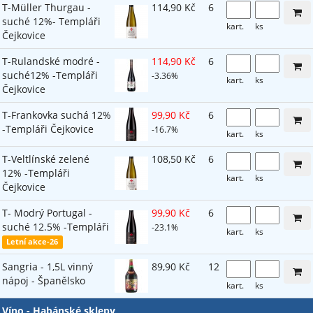
T-Müller Thurgau -
114,90 Kč
6
suché 12%- Templáři
kart.
ks
Čejkovice
T-Rulandské modré -
114,90 Kč
6
suché12% -Templáři
-3.36%
kart.
ks
Čejkovice
T-Frankovka suchá 12%
99,90 Kč
6
-Templáři Čejkovice
-16.7%
kart.
ks
T-Veltlínské zelené
108,50 Kč
6
12% -Templáři
kart.
ks
Čejkovice
T- Modrý Portugal -
99,90 Kč
6
suché 12.5% -Templáři
-23.1%
kart.
ks
Letní akce-26
Sangria - 1,5L vinný
89,90 Kč
12
nápoj - Španělsko
kart.
ks
Víno - Habánské sklepy