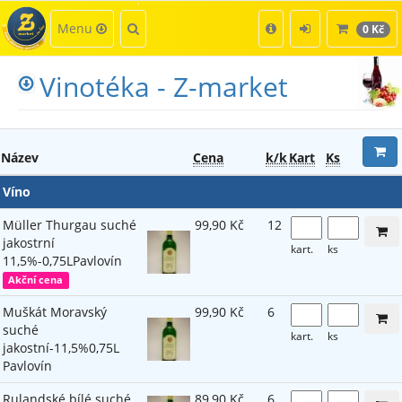
Kategorie
Hledat
Menu
0 Kč
Vinotéka - Z-market
Název
Cena
k/k
Kart
Ks
Víno
Müller Thurgau suché
99,90 Kč
12
jakostrní
kart.
ks
11,5%-0,75LPavlovín
Akční cena
Muškát Moravský
99,90 Kč
6
suché
kart.
ks
jakostní-11,5%0,75L
Pavlovín
Rulandské bílé suché
89,90 Kč
6