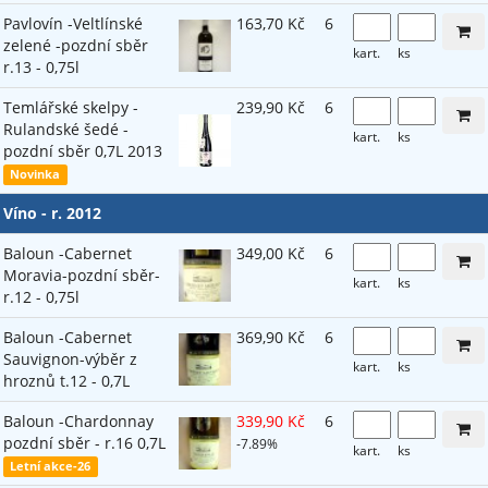
Pavlovín -Veltlínské
163,70 Kč
6
zelené -pozdní sběr
kart.
ks
r.13 - 0,75l
Temlářské skelpy -
239,90 Kč
6
Rulandské šedé -
kart.
ks
pozdní sběr 0,7L 2013
Novinka
Víno - r. 2012
Baloun -Cabernet
349,00 Kč
6
Moravia-pozdní sběr-
kart.
ks
r.12 - 0,75l
Baloun -Cabernet
369,90 Kč
6
Sauvignon-výběr z
kart.
ks
hroznů t.12 - 0,7L
Baloun -Chardonnay
339,90 Kč
6
pozdní sběr - r.16 0,7L
-7.89%
kart.
ks
Letní akce-26